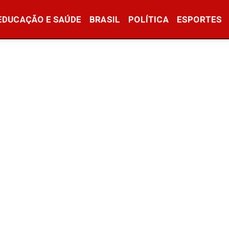
EDUCAÇÃO E SAÚDE
BRASIL
POLÍTICA
ESPORTES