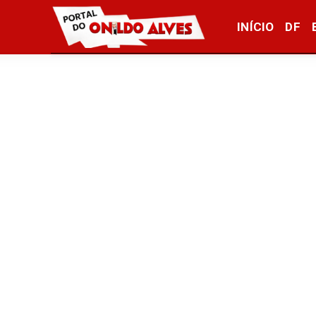
INÍCIO
DF