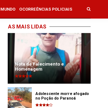
MUNDO
OCORREÊNCIAS POLICIAIS
AS MAIS LIDAS
Nota de Falecimento e
Homenagem
Adolescente morre afogado
no Poção do Paranoá